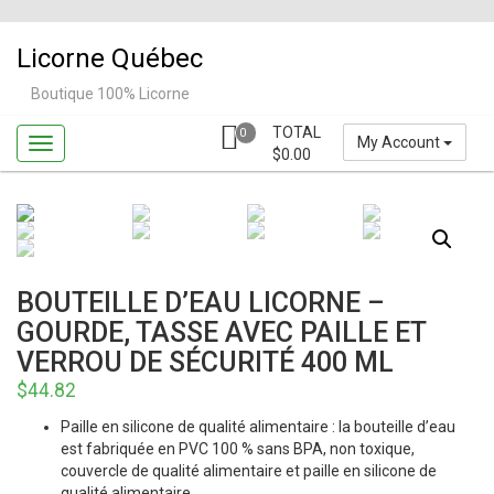
Skip
to
Licorne Québec
content
Boutique 100% Licorne
TOTAL
0
My Account
$
0.00
BOUTEILLE D’EAU LICORNE –
GOURDE, TASSE AVEC PAILLE ET
VERROU DE SÉCURITÉ 400 ML
$
44.82
Paille en silicone de qualité alimentaire : la bouteille d’eau
est fabriquée en PVC 100 % sans BPA, non toxique,
couvercle de qualité alimentaire et paille en silicone de
qualité alimentaire.