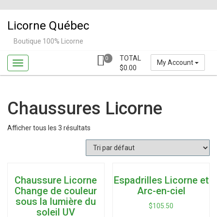
Skip
to
Licorne Québec
content
Boutique 100% Licorne
TOTAL
0
My Account
$
0.00
Chaussures Licorne
Afficher tous les 3 résultats
Chaussure Licorne
Espadrilles Licorne et
Change de couleur
Arc-en-ciel
sous la lumière du
$
105.50
soleil UV