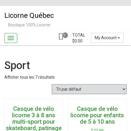
Skip
to
Licorne Québec
content
Boutique 100% Licorne
TOTAL
0
My Account
$
0.00
Sport
Afficher tous les 7 résultats
Casque de vélo
Casque de vélo
licorne 3 à 8 ans
licorne pour enfants
multi-sport pour
de 5 à 10 ans
skateboard, patinage
$
72.99