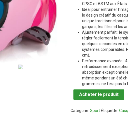
CPSC et ASTM aux États-
Idéal pour entraîner l’ima
le design créatif du casq
unique traditionnel pour l
garçons, les filles et les a
Ajustement parfait : le 
régler facilement la tens
quelques secondes en utili
systèmes comparables. R
cm).
Performance avancée : 4
refroidissement exceptio
absorption exceptionnelle 
même pendant un été cha
grammes, ne fera pas la t
Acheter le produit
Catégorie:
Sport
Étiquette:
Casq