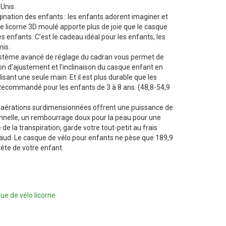
Unis.
gination des enfants : les enfants adorent imaginer et
ue licorne 3D moulé apporte plus de joie que le casque
es enfants. C’est le cadeau idéal pour les enfants, les
mis.
système avancé de réglage du cadran vous permet de
ion d’ajustement et l’inclinaison du casque enfant en
sant une seule main. Et il est plus durable que les
ecommandé pour les enfants de 3 à 8 ans. (48,8-54,9
 aérations surdimensionnées offrent une puissance de
nnelle, un rembourrage doux pour la peau pour une
de la transpiration, garde votre tout-petit au frais
ud. Le casque de vélo pour enfants ne pèse que 189,9
ête de votre enfant.
ue de vélo licorne