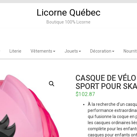
Licorne Québec
Boutique 100% Licorne
Literie
Vêtements
Jouets
Décoration
Nourri
CASQUE DE VÉLO 
SPORT POUR SKA
$
102.87
À la recherche d’un casque
performance extraordinair
qui fusionne la coque en 
les casques ordinaires lié
complète pour les enfants 
casques pour enfants ont 