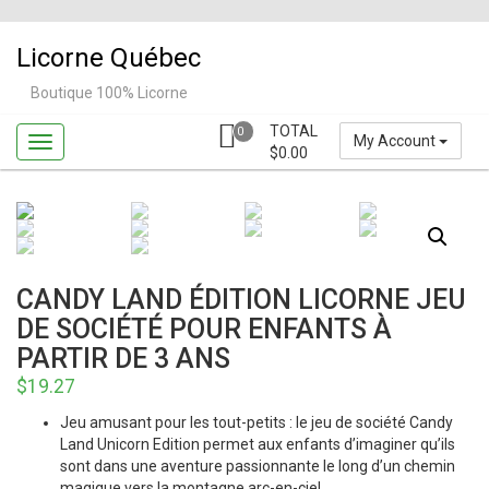
Skip
to
Licorne Québec
content
Boutique 100% Licorne
TOTAL
0
My Account
$
0.00
CANDY LAND ÉDITION LICORNE JEU
DE SOCIÉTÉ POUR ENFANTS À
PARTIR DE 3 ANS
$
19.27
Jeu amusant pour les tout-petits : le jeu de société Candy
Land Unicorn Edition permet aux enfants d’imaginer qu’ils
sont dans une aventure passionnante le long d’un chemin
magique vers la montagne arc-en-ciel