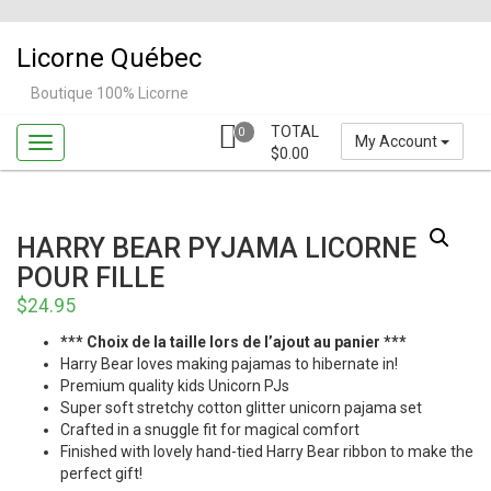
Skip
to
Licorne Québec
content
Boutique 100% Licorne
TOTAL
0
My Account
$
0.00
HARRY BEAR PYJAMA LICORNE
POUR FILLE
$
24.95
*** Choix de la taille lors de l’ajout au panier ***
Harry Bear loves making pajamas to hibernate in!
Premium quality kids Unicorn PJs
Super soft stretchy cotton glitter unicorn pajama set
Crafted in a snuggle fit for magical comfort
Finished with lovely hand-tied Harry Bear ribbon to make the
perfect gift!