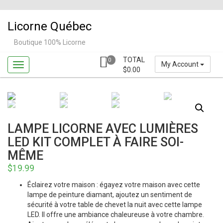
Skip
to
Licorne Québec
content
Boutique 100% Licorne
TOTAL
0
My Account
$
0.00
LAMPE LICORNE AVEC LUMIÈRES
LED KIT COMPLET À FAIRE SOI-
MÊME
$
19.99
Éclairez votre maison : égayez votre maison avec cette
lampe de peinture diamant, ajoutez un sentiment de
sécurité à votre table de chevet la nuit avec cette lampe
LED. Il offre une ambiance chaleureuse à votre chambre.