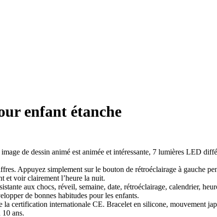
our enfant étanche
age de dessin animé est animée et intéressante, 7 lumières LED différe
hiffres. Appuyez simplement sur le bouton de rétroéclairage à gauche pe
t et voir clairement l’heure la nuit.
tante aux chocs, réveil, semaine, date, rétroéclairage, calendrier, heure 
évelopper de bonnes habitudes pour les enfants.
 la certification internationale CE. Bracelet en silicone, mouvement jap
à 10 ans.