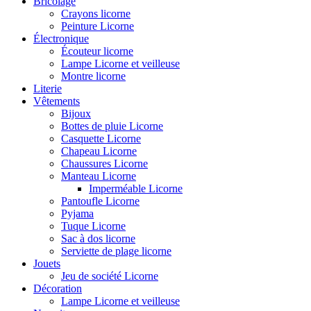
Bricolage
Crayons licorne
Peinture Licorne
Électronique
Écouteur licorne
Lampe Licorne et veilleuse
Montre licorne
Literie
Vêtements
Bijoux
Bottes de pluie Licorne
Casquette Licorne
Chapeau Licorne
Chaussures Licorne
Manteau Licorne
Imperméable Licorne
Pantoufle Licorne
Pyjama
Tuque Licorne
Sac à dos licorne
Serviette de plage licorne
Jouets
Jeu de société Licorne
Décoration
Lampe Licorne et veilleuse