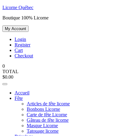
Skip
Licorne Québec
to
Boutique 100% Licorne
content
My Account
Login
Register
Cart
Checkout
0
TOTAL
$
0.00
Accueil
Fête
Articles de fête licorne
Bonbons Licorne
Carte de fête Licorne
Gâteau de fête licorne
Masque Licorne
Tatouage licorne