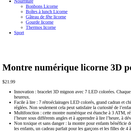
Nourriture
Bonbons Licorne
Boîtes à lunch Licorne
Gâteau de fête licorne
Gourde licorne
Thermos licorne
Sport
Montre numérique licorne 3D p
$
21.99
Innovation : bracelet 3D mignon avec 7 LED colorées. Chaque im
heureux.
Facile à lire : 7 rétroéclairages LED colorés, grand cadran et c
réglées. Non seulement cela peut satisfaire la curiosité de l’enfan
Multifonction : cette montre numérique est étanche à 3 ATM, résis
l’heure sous différents angles et à apprendre à lire l’heure, à d
Non toxique et sans danger : la montre pour enfants bénéficie de
les enfants, un cadeau parfait pour les garçons et les filles de 4 