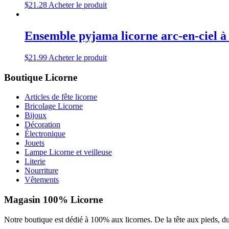
$
21.28
Acheter le produit
Ensemble pyjama licorne arc-en-ciel à 
$
21.99
Acheter le produit
Boutique Licorne
Articles de fête licorne
Bricolage Licorne
Bijoux
Décoration
Électronique
Jouets
Lampe Licorne et veilleuse
Literie
Nourriture
Vêtements
Magasin 100% Licorne
Notre boutique est dédié à 100% aux licornes. De la tête aux pieds, du 