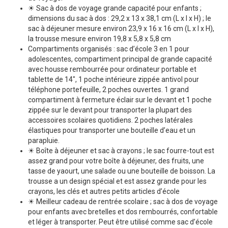
☀ Sac à dos de voyage grande capacité pour enfants ;
dimensions du sac à dos : 29,2 x 13 x 38,1 cm (L x l x H) ; le
sac à déjeuner mesure environ 23,9 x 16 x 16 cm (L x l x H),
la trousse mesure environ 19,8 x 5,8 x 5,8 cm
Compartiments organisés : sac d’école 3 en 1 pour
adolescentes, compartiment principal de grande capacité
avec housse rembourrée pour ordinateur portable et
tablette de 14″, 1 poche intérieure zippée antivol pour
téléphone portefeuille, 2 poches ouvertes. 1 grand
compartiment à fermeture éclair sur le devant et 1 poche
zippée sur le devant pour transporter la plupart des
accessoires scolaires quotidiens. 2 poches latérales
élastiques pour transporter une bouteille d’eau et un
parapluie.
☀ Boîte à déjeuner et sac à crayons ; le sac fourre-tout est
assez grand pour votre boîte à déjeuner, des fruits, une
tasse de yaourt, une salade ou une bouteille de boisson. La
trousse a un design spécial et est assez grande pour les
crayons, les clés et autres petits articles d’école
☀ Meilleur cadeau de rentrée scolaire ; sac à dos de voyage
pour enfants avec bretelles et dos rembourrés, confortable
et léger à transporter. Peut être utilisé comme sac d’école