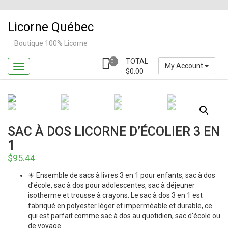
Skip
to
Licorne Québec
content
Boutique 100% Licorne
TOTAL
0
My Account
$
0.00
SAC À DOS LICORNE D’ÉCOLIER 3 EN
1
$
95.44
☀ Ensemble de sacs à livres 3 en 1 pour enfants, sac à dos
d’école, sac à dos pour adolescentes, sac à déjeuner
isotherme et trousse à crayons. Le sac à dos 3 en 1 est
fabriqué en polyester léger et imperméable et durable, ce
qui est parfait comme sac à dos au quotidien, sac d’école ou
de voyage.