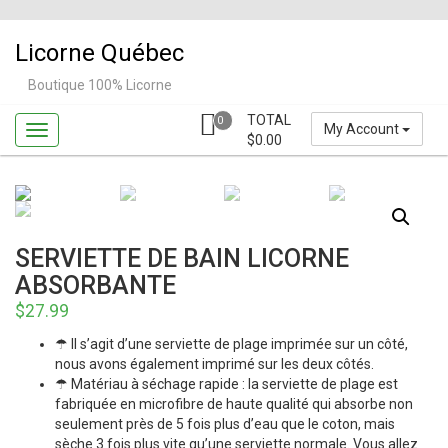
Skip
to
Licorne Québec
content
Boutique 100% Licorne
TOTAL
0
My Account
$
0.00
SERVIETTE DE BAIN LICORNE
ABSORBANTE
$
27.99
☂ Il s’agit d’une serviette de plage imprimée sur un côté,
nous avons également imprimé sur les deux côtés.
☂ Matériau à séchage rapide : la serviette de plage est
fabriquée en microfibre de haute qualité qui absorbe non
seulement près de 5 fois plus d’eau que le coton, mais
sèche 3 fois plus vite qu’une serviette normale. Vous allez