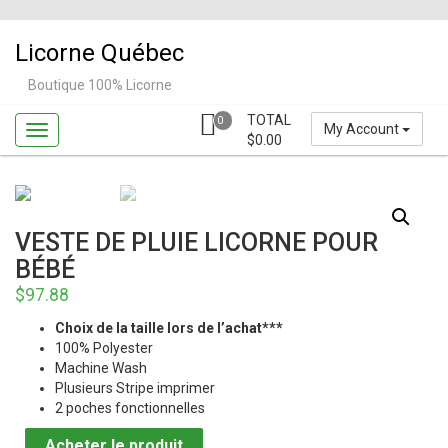
Skip
to
Licorne Québec
content
Boutique 100% Licorne
TOTAL
0
My Account
$
0.00
VESTE DE PLUIE LICORNE POUR
BÉBÉ
$
97.88
Choix de la taille lors de l’achat***
100% Polyester
Machine Wash
Plusieurs Stripe imprimer
2 poches fonctionnelles
Acheter le produit