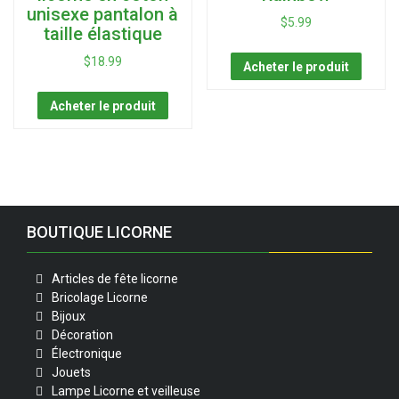
unisexe pantalon à
$
5.99
taille élastique
$
18.99
Acheter le produit
Acheter le produit
BOUTIQUE LICORNE
Articles de fête licorne
Bricolage Licorne
Bijoux
Décoration
Électronique
Jouets
Lampe Licorne et veilleuse