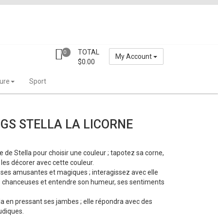
TOTAL
0
My Account
$
0.00
ture
Sport
GS STELLA LA LICORNE
 de Stella pour choisir une couleur ; tapotez sa corne,
 les décorer avec cette couleur.
nses amusantes et magiques ; interagissez avec elle
rs chanceuses et entendre son humeur, ses sentiments
lla en pressant ses jambes ; elle répondra avec des
udiques.