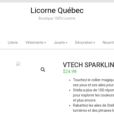
Licorne Québec
Boutique 100% Licorne
Literie
Vêtements
Jouets
Décoration
Nourri
VTECH SPARKLIN
$
24.98
Touchez le collier magique
ses yeux et ses ailes pour
Stella a plus de 100 répo
pour explorer les couleu
et plus encore.
Rabattez les ailes de Ste
lumières et des phrases l