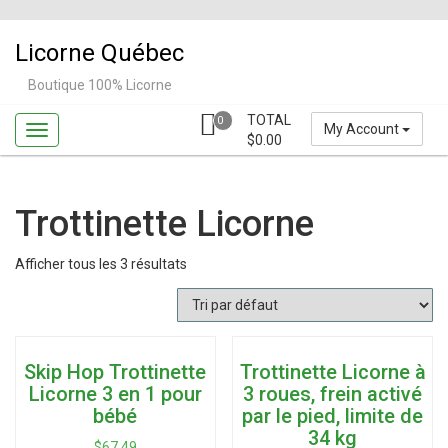
Skip
to
Licorne Québec
content
Boutique 100% Licorne
TOTAL
0
My Account
$
0.00
Trottinette Licorne
Afficher tous les 3 résultats
Skip Hop Trottinette
Trottinette Licorne à
Licorne 3 en 1 pour
3 roues, frein activé
bébé
par le pied, limite de
34 kg
$
67.49