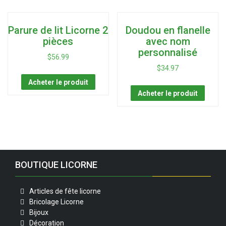
Parure de lit Licorne 2
Doudou en flanelle
pièces
avec nom
personnalisé
$
56.99
$
34.97
Acheter le produit
Acheter le produit
BOUTIQUE LICORNE
Articles de fête licorne
Bricolage Licorne
Bijoux
Décoration