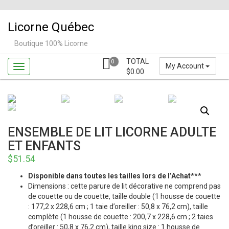
Skip
to
Licorne Québec
content
Boutique 100% Licorne
TOTAL
0
My Account
$
0.00
ENSEMBLE DE LIT LICORNE ADULTE
ET ENFANTS
$
51.54
Disponible dans toutes les tailles lors de l’Achat***
Dimensions : cette parure de lit décorative ne comprend pas
de couette ou de couette, taille double (1 housse de couette
: 177,2 x 228,6 cm ; 1 taie d’oreiller : 50,8 x 76,2 cm), taille
complète (1 housse de couette : 200,7 x 228,6 cm ; 2 taies
d’oreiller : 50,8 x 76,2 cm), taille king size : 1 housse de