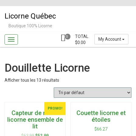
Skip
to
Licorne Québec
content
Boutique 100% Licorne
TOTAL
0
My Account
$
0.00
Douillette Licorne
Afficher tous les 13 résultats
PROMO!
Capteur de rêves
Couette licorne et
licorne ensemble de
étoiles
lit
$
66.27
$
63.99
$
52.99